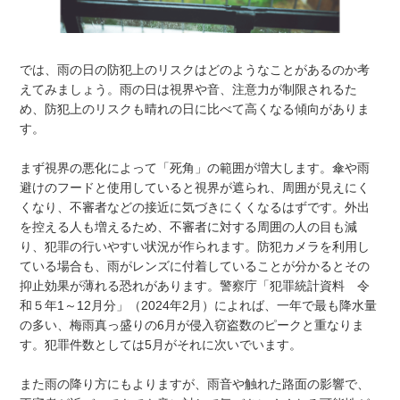
では、雨の日の防犯上のリスクはどのようなことがあるのか考
えてみましょう。雨の日は視界や音、注意力が制限されるた
め、防犯上のリスクも晴れの日に比べて高くなる傾向がありま
す。
まず視界の悪化によって「死角」の範囲が増大します。傘や雨
避けのフードと使用していると視界が遮られ、周囲が見えにく
くなり、不審者などの接近に気づきにくくなるはずです。外出
を控える人も増えるため、不審者に対する周囲の人の目も減
り、犯罪の行いやすい状況が作られます。防犯カメラを利用し
ている場合も、雨がレンズに付着していることが分かるとその
抑止効果が薄れる恐れがあります。警察庁「犯罪統計資料 令
和５年1～12月分」（2024年2月）によれば、一年で最も降水量
の多い、梅雨真っ盛りの6月が侵入窃盗数のピークと重なりま
す。犯罪件数としては5月がそれに次いでいます。
また雨の降り方にもよりますが、雨音や触れた路面の影響で、