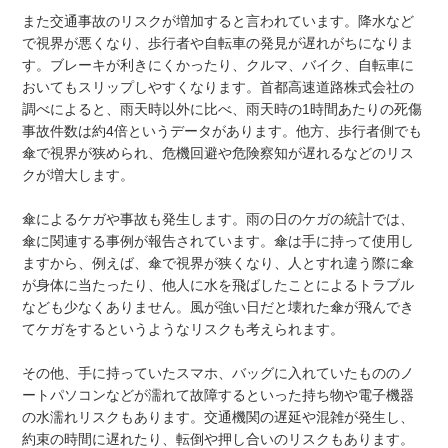
また交通事故のリスクが増加すると言われています。降水など
で視界が悪くなり、歩行者や自転車の発見が遅れがちになりま
す。ブレーキが利きにくかったり、クルマ、バイク、自転車に
おいてもスリップしやすくなります。首都高速道路株式会社の
調べによると、雨天時以外に比べ、雨天時の1時間あたりの死傷
事故件数は約4倍というデータがあります。他方、歩行者側でも
傘で視界が狭められ、危機回避や危険察知が遅れるなどのリス
クが増大します。
傘によるケガや事故も発生します。雨の日のケガの統計では、
傘に関連する事例が報告されています。傘は手に持って使用し
ますから、例えば、傘で視界が狭くなり、人とすれ違う際に傘
が身体に当たったり、他人に水を飛ばしたことによるトラブル
なども少なくありません。風が強い日だと壊れた傘が飛んでき
てケガをするというようなリスクも考えられます。
その他、手に持っていたスマホ、バッグに入れていたもののノ
ートパソコンなどが濡れて故障するといった持ち物や電子機器
の水濡れリスクもあります。交通機関の遅延や混雑が発生し、
約束の時間に遅れたり、転倒や押し合いのリスクもあります。