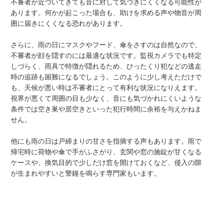
不審者が近づいてきても音に対して気づきにくくなる可能性が
あります。何かが起こった場合も、助けを求める声や物音が周
囲に届きにくくなる恐れがあります。
さらに、雨の日にマスクやフード、傘をさすのは自然なので、
不審者が顔を隠すのには最適な状況です。監視カメラでも特定
しづらく、雨具で特徴が隠れるため、ひったくり犯などの逃走
時の追跡も困難になるでしょう。このように少し考えただけで
も、天候が悪い時は不審者にとって有利な状況になりえます。
視界が悪くて周囲の目も少なく、音にも気づかれにくいような
条件では空き巣や居空きといった犯行時間に余裕を与えかねま
せん。
他にも雨の日は戸締まりの甘さを指摘する声もあります。雨で
帰宅時に荷物や傘で手がふさがり、玄関や窓の施錠が甘くなる
ケースや、換気目的で少しだけ窓を開けておくなど、侵入の隙
が生まれやすいと警鐘を鳴らす専門家もいます。