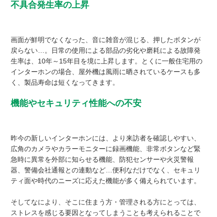
不具合発生率の上昇
画面が鮮明でなくなった、音に雑音が混じる、押したボタンが
戻らない…。日常の使用による部品の劣化や磨耗による故障発
生率は、10年～15年目を境に上昇します。とくに一般住宅用の
インターホンの場合、屋外機は風雨に晒されているケースも多
く、製品寿命は短くなってきます。
機能やセキュリティ性能への不安
昨今の新しいインターホンには、より来訪者を確認しやすい、
広角のカメラやカラーモニターに録画機能、非常ボタンなど緊
急時に異常を外部に知らせる機能、防犯センサーや火災警報
器、警備会社通報との連動など…便利なだけでなく、セキュリ
ティ面や時代のニーズに応えた機能が多く備えられています。
そしてなにより、そこに住まう方・管理される方にとっては、
ストレスを感じる要因となってしまうことも考えられることで