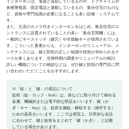
インターホンは、電源と直結しているものや、ドアチャイムや
各種警報器、固定電話と連動しているもの、集合住宅のものな
ど、資格や専門知識が必要になることも多い設備・システムで
す。
また、主流のカメラ付きインターホンをはじめ、集合住宅のエ
ントランスに設置されていることの多い「集合玄関機」には、
一般的にキースイッチ（鍵穴）や非接触キーが採用されていま
す。こういった要素からも、インターホンのリニューアル、メ
ンテナンスには、鍵と防犯の正しい知識や技術が求められるケ
ースが多くあります。交換時期の調査やリニューアルの検討、
詳しい機能についての相談などは、ぜひ鍵と防犯の専門店に問
い合わせいただくことをおすすめします。
※「錠」と「鍵」の表記について
錠前（錠・ロック・lock）は、扉などに取り付けて締める
金属、機械的または電子的な部品をいいます。鍵（か
ぎ・キー・key）は、錠前を施錠・解錠する（操作する）
ための器具をいいます。ここでは便宜上、日常的な会話
に合わせて、鍵と錠前をまとめて「鍵（かぎ）」と記載
している場合があります。